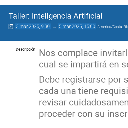
Taller: Inteligencia Artificial
3 mar 2025, 9:30
→
5 mar 2025, 15:00
America/Costa_Ri
Nos complace invitarle 
Descripción
cual se impartirá en s
Debe registrarse por 
cada una tiene requis
revisar cuidadosament
proceder con su inscr