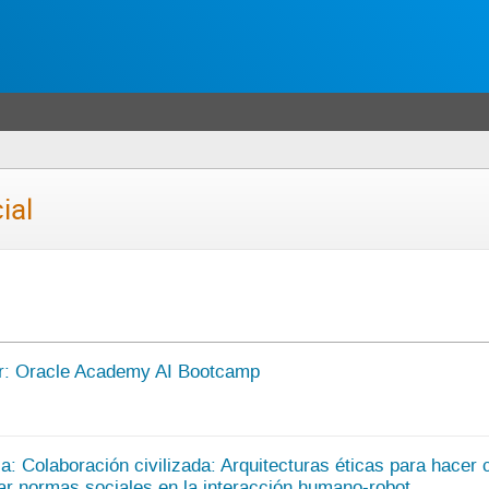
ial
er: Oracle Academy AI Bootcamp
a: Colaboración civilizada: Arquitecturas éticas para hacer c
r normas sociales en la interacción humano-robot