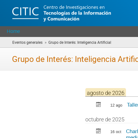
Home
»
Eventos generales
Grupo de Interés: Inteligencia Artificial
(you
are
here)
Grupo de Interés: Inteligencia Artific
agosto de 2026
Tall
12 ago
octubre de 2025
Charl
16 oct
media