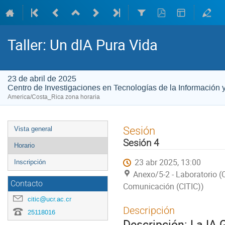
Taller: Un dIA Pura Vida
23 de abril de 2025
Centro de Investigaciones en Tecnologías de la Información
America/Costa_Rica zona horaria
Event
Sesión
Vista general
menu
Sesión 4
Horario
23 abr 2025, 13:00
Inscripción
Anexo/5-2 - Laboratorio (
Contacto
Comunicación (CITIC))
citic@ucr.ac.cr
Descripción
25118016
Descripción: La IA 